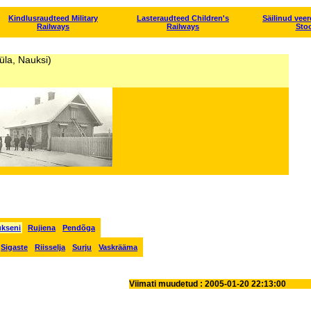
Kindlusraudteed Military
Lasteraudteed Children's
Säilinud vee
Railways
Railways
Sto
la, Nauksi)
kseni
Rujiena
Pendõga
Sigaste
Riisselja
Surju
Vaskrääma
Viimati muudetud : 2005-01-20 22:13:00