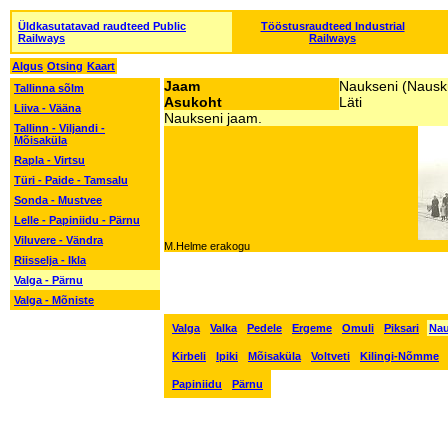
Üldkasutatavad raudteed Public
Tööstusraudteed Industrial
Railways
Railways
Algus
Otsing
Kaart
Jaam
Naukseni (Nauskü
Tallinna sõlm
Asukoht
Läti
Liiva - Vääna
Naukseni jaam.
Tallinn - Viljandi -
Mõisaküla
Rapla - Virtsu
Türi - Paide - Tamsalu
Sonda - Mustvee
Lelle - Papiniidu - Pärnu
Viluvere - Vändra
M.Helme erakogu
Riisselja - Ikla
Valga - Pärnu
Valga - Mõniste
Valga
Valka
Pedele
Ergeme
Omuli
Piksari
Nau
Kirbeli
Ipiki
Mõisaküla
Voltveti
Kilingi-Nõmme
Papiniidu
Pärnu