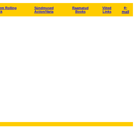
e-
rem Rolling
Sündmused
Raamatud
Viited
ck
Action/Varia
Books
Links
mail